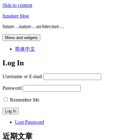
Skip to content
funature blog
future…nature…architecture…
Menu and widgets
简体中文
Log In
Username or E-mail
Password
Remember Me
Lost Password
近期文章