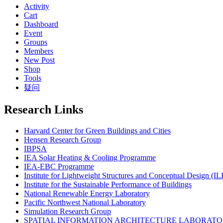
Activity
Cart
Dashboard
Event
Groups
Members
New Post
Shop
Tools
疑问
Research Links
Harvard Center for Green Buildings and Cities
Hensen Research Group
IBPSA
IEA Solar Heating & Cooling Programme
IEA-EBC Programme
Institute for Lightweight Structures and Conceptual Design (I
Institute for the Sustainable Performance of Buildings
National Renewable Energy Laboratory
Pacific Northwest National Laboratory
Simulation Research Group
SPATIAL INFORMATION ARCHITECTURE LABORATOR