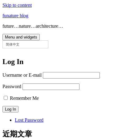
Skip to content
funature blog
future…nature…architecture…
Menu and widgets
简体中文
Log In
Username or E-mail
Password
Remember Me
Lost Password
近期文章