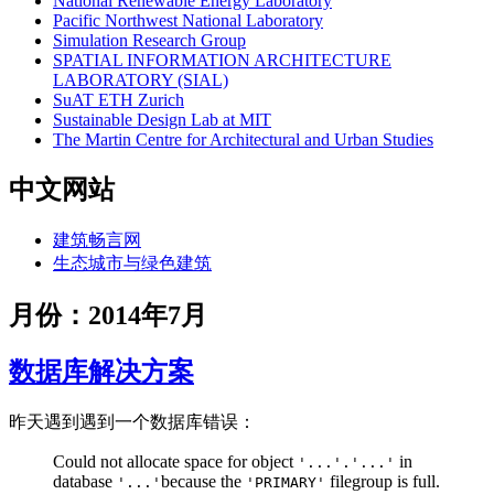
National Renewable Energy Laboratory
Pacific Northwest National Laboratory
Simulation Research Group
SPATIAL INFORMATION ARCHITECTURE
LABORATORY (SIAL)
SuAT ETH Zurich
Sustainable Design Lab at MIT
The Martin Centre for Architectural and Urban Studies
中文网站
建筑畅言网
生态城市与绿色建筑
月份：2014年7月
数据库解决方案
昨天遇到遇到一个数据库错误：
Could not allocate space for object
in
'...'.'...'
database
because the
filegroup is full.
'...'
'PRIMARY'