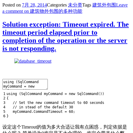
Posted on
7月 28, 2014
Categories
未分类
Tags
建筑外包围
Leave
a comment
on 建筑物外包围的多种功能
Solution exception: Timeout expired. The
timeout period elapsed prior to
completion of the operation or the server
is not responding.
1
using
(
SqlCommand
myCommand
=
new
SqlCommand
(
)
)
2
{
3
// Set the new command timeout to 60 seconds
4
// in stead of the default 30
5
myCommand
.
CommandTimeout
=
60
;
6
}
设定这个Timeout的值为多大合适让我有点困惑，判定依据是