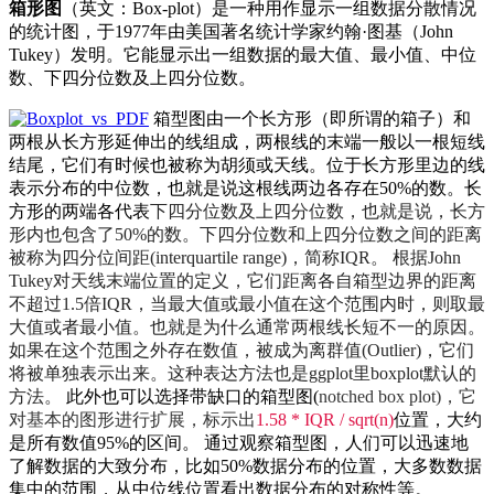
箱形图
（英文：
Box-plot
）是一种用作显示一组数据分散情况
的统计图，于1977年由美国著名统计学家约翰·图基（
John
Tukey
）发明。它能显示出一组数据的最大值、最小值、中位
数、下四分位数及上四分位数。
箱型图由一个长方形（即所谓的箱子）和
两根从长方形延伸出的线组成，两根线的末端一般以一根短线
结尾，它们有时候也被称为胡须或天线。位于长方形里边的线
表示分布的中位数，也就是说这根线两边各存在50%的数。长
方形的两端各代表
下四分位数及上四分位数，也就是说，长方
形内也包含了50%的数。下四分位数和上四分位数之间的距离
被称为四分位间距(interquartile range)，简称IQR。
根据John
Tukey对天线末端位置的定义，它们距离各自箱型边界的距离
不超过1.5倍IQR，当最大值或最小值在这个范围内时，则取最
大值或者最小值。也就是为什么通常两根线长短不一的原因。
如果在这个范围之外存在数值，被成为离群值(Outlier)，它们
将被单独表示出来。这种表达方法也是ggplot里boxplot默认的
方法。
此外也可以选择带缺口的箱型图(
notched box plot)，它
对基本的图形进行扩展，标示出
1.58 * IQR / sqrt(n)
位置，大约
是所有数值95%的区间。 通过观察箱型图，人们可以迅速地
了解数据的大致分布，比如50%数据分布的位置，大多数数据
集中的范围，从中位线位置看出数据分布的对称性等。