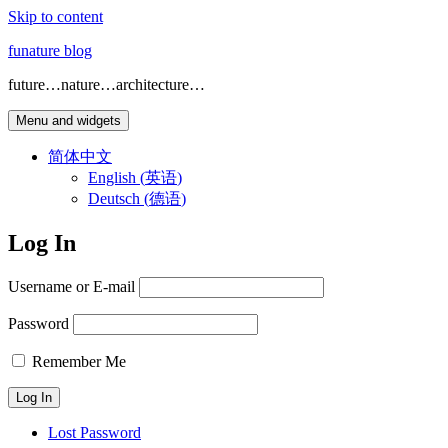
Skip to content
funature blog
future…nature…architecture…
Menu and widgets
简体中文
English
(
英语
)
Deutsch
(
德语
)
Log In
Username or E-mail
Password
Remember Me
Lost Password